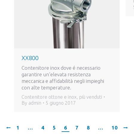
XX800
Contenitore inox dove é necessario
garantire un’elevata resistenza
meccanica e affidabilità negli impieghi
con alte temperature.
Contenitore ottone e inox
,
più venduti
By
admin
5 giugno 2017
1
…
4
5
6
7
8
…
10