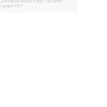
Contenitore ottone e inox
By
admin
5 giugno 2017