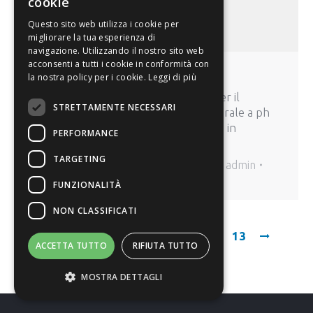
cookie
Questo sito web utilizza i cookie per
migliorare la tua esperienza di
navigazione. Utilizzando il nostro sito web
acconsenti a tutti i cookie in conformità con
TECH FILTER 90°
la nostra policy per i cookie.
Leggi di più
Filtro autopulente a scuotimento, per il
STRETTAMENTE NECESSARI
trattamento di acque potabili in generale a ph
neutro, per la filtrazione di particelle in
PERFORMANCE
sospensione e sedimenti.
TARGETING
Filtri autopulenti
,
Filtri autopulenti
By
admin
7 giugno 2017
FUNZIONALITÀ
NON CLASSIFICATI
1
2
3
4
5
…
13
ACCETTA TUTTO
RIFIUTA TUTTO
MOSTRA DETTAGLI
Richiedi Info