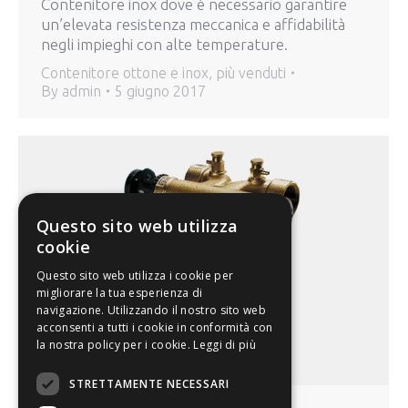
Contenitore inox dove é necessario garantire
un’elevata resistenza meccanica e affidabilità
negli impieghi con alte temperature.
Contenitore ottone e inox
,
più venduti
By
admin
5 giugno 2017
Questo sito web utilizza
cookie
Questo sito web utilizza i cookie per
migliorare la tua esperienza di
navigazione. Utilizzando il nostro sito web
acconsenti a tutti i cookie in conformità con
la nostra policy per i cookie.
Leggi di più
STRETTAMENTE NECESSARI