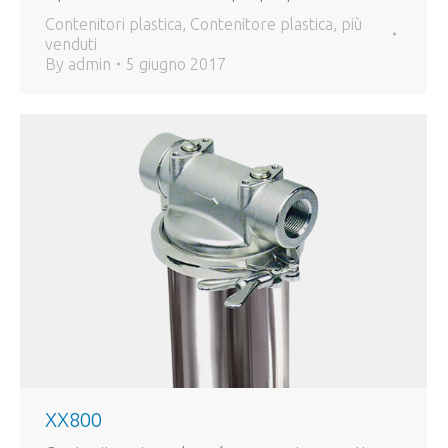
Contenitori plastica
,
Contenitore plastica
,
più
venduti
By
admin
5 giugno 2017
XX800