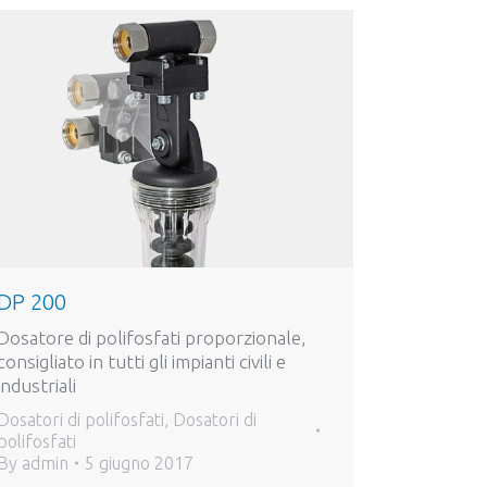
DP 200
Dosatore di polifosfati proporzionale,
consigliato in tutti gli impianti civili e
industriali
Dosatori di polifosfati
,
Dosatori di
polifosfati
By
admin
5 giugno 2017