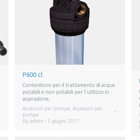
P600 cl
Contenitore per il trattamento di acque
potabili e non potabili per l’utilizzo in
aspirazione.
Accessori per pompe
,
Accessori per
pompe
By
admin
5 giugno 2017