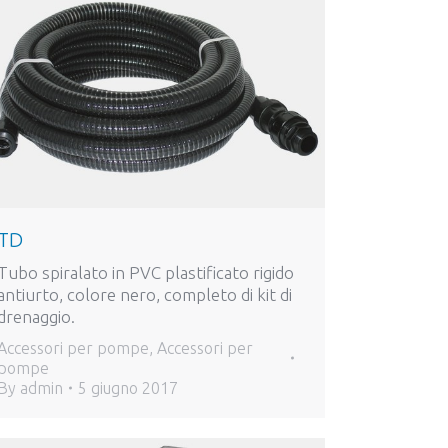
TD
Tubo spiralato in PVC plastificato rigido
antiurto, colore nero, completo di kit di
drenaggio.
Accessori per pompe
,
Accessori per
pompe
By
admin
5 giugno 2017