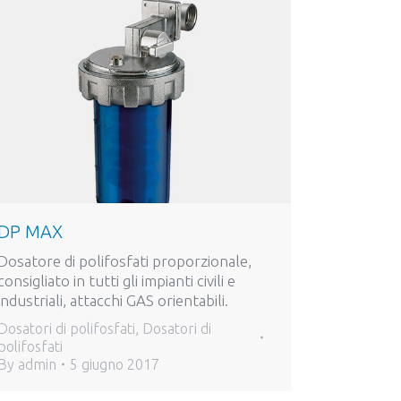
DP MAX
Dosatore di polifosfati proporzionale,
consigliato in tutti gli impianti civili e
industriali, attacchi GAS orientabili.
Dosatori di polifosfati
,
Dosatori di
polifosfati
By
admin
5 giugno 2017