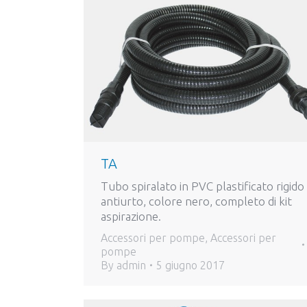
TA
Tubo spiralato in PVC plastificato rigido
antiurto, colore nero, completo di kit
aspirazione.
Accessori per pompe
,
Accessori per
pompe
By
admin
5 giugno 2017