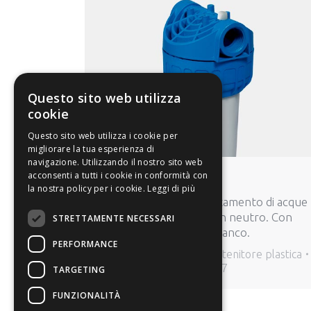
Questo sito web utilizza
cookie
Questo sito web utilizza i cookie per
migliorare la tua esperienza di
navigazione. Utilizzando il nostro sito web
acconsenti a tutti i cookie in conformità con
OP703.si
la nostra policy per i cookie.
Leggi di più
Contenitore per il trattamento di acque
potabili in generale a ph neutro. Con
STRETTAMENTE NECESSARI
vaso in polipropilene bianco.
PERFORMANCE
Contenitori plastica
,
Contenitore plastica
By
admin
5 giugno 2017
TARGETING
FUNZIONALITÀ