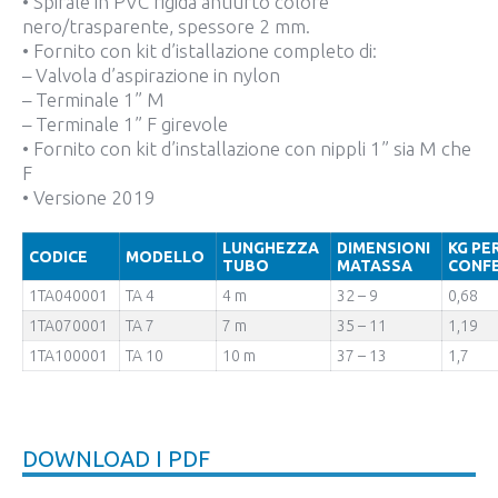
• Spirale in PVC rigida antiurto colore
nero/trasparente, spessore 2 mm.
• Fornito con kit d’istallazione completo di:
– Valvola d’aspirazione in nylon
– Terminale 1” M
– Terminale 1” F girevole
• Fornito con kit d’installazione con nippli 1” sia M che
F
• Versione 2019
LUNGHEZZA
DIMENSIONI
KG PE
CODICE
MODELLO
TUBO
MATASSA
CONF
1TA040001
TA 4
4 m
32 – 9
0,68
1TA070001
TA 7
7 m
35 – 11
1,19
1TA100001
TA 10
10 m
37 – 13
1,7
DOWNLOAD I PDF