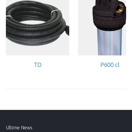
TD
P600 cl
Ultime News