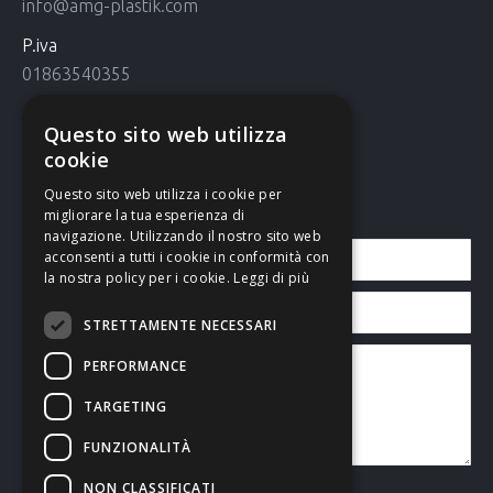
info@amg-plastik.com
P.iva
01863540355
Cookie Policy
Questo sito web utilizza
Cookie policy
cookie
Questo sito web utilizza i cookie per
Contattaci
migliorare la tua esperienza di
navigazione. Utilizzando il nostro sito web
acconsenti a tutti i cookie in conformità con
la nostra policy per i cookie.
Leggi di più
STRETTAMENTE NECESSARI
PERFORMANCE
TARGETING
FUNZIONALITÀ
NON CLASSIFICATI
Accetto l’
informativa sulla privacy