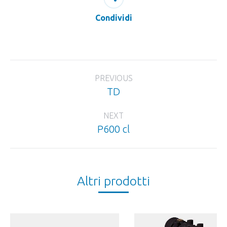
Condividi
Project
PREVIOUS
navigation
TD
Previous
project:
NEXT
P600 cl
Next
project:
Altri prodotti