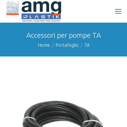
Accessori per pompe TA
You are here:
Home
Portafoglio
TA