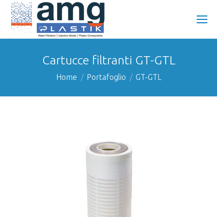
Cartucce filtranti GT-GTL
You are here:
Home
Portafoglio
GT-GTL