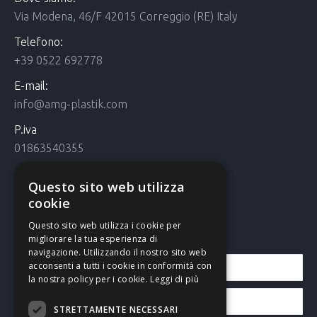
Via Modena, 46/F 42015 Correggio (RE) Italy
Telefono:
+39 0522 692778
E-mail:
info@amg-plastik.com
P.iva
01863540355
Cookie Policy
Questo sito web utilizza
Cookie policy
cookie
Questo sito web utilizza i cookie per
Contattaci
migliorare la tua esperienza di
navigazione. Utilizzando il nostro sito web
acconsenti a tutti i cookie in conformità con
la nostra policy per i cookie.
Leggi di più
STRETTAMENTE NECESSARI