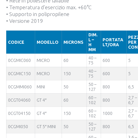
• Rete in poliestere lavabile
• Temperatura d’esercizio max. +60°C
• Supporto in polipropilene
• Versione 2019
DIM.
PEZ
L –
PORTATA
CODICE
MODELLO
MICRONS
PER
H
LT/ORA
CON
MM
40 –
0CGMIC060
MICRO
60
600
5
75
40 –
0CGMIC150
MICRO
150
600
5
75
50 –
0CGMMI060
MINI
50
800
6,5
127
60 –
2,7 –
0CGT04060
GT 4″
60
800
102
6,7
60 –
2,7 –
0CGT04150
GT 4″
150
1000
102
6,7
50 –
0CGMI050
GT 5″ MINI
50
800
6,5
127
60 –
3,6 –