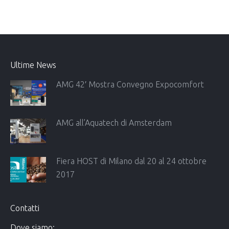
Ultime News
AMG 42′ Mostra Convegno Expocomfort
AMG all’Aquatech di Amsterdam
Fiera HOST di Milano dal 20 al 24 ottobre
2017
Contatti
Dove siamo: