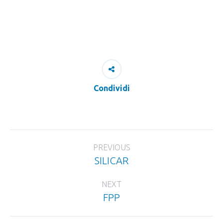
Condividi
Project
PREVIOUS
navigation
SILICAR
Previous
project:
NEXT
FPP
Next
project: