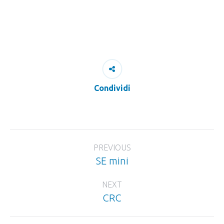
Condividi
Project
PREVIOUS
navigation
SE mini
Previous
project:
NEXT
CRC
Next
project: