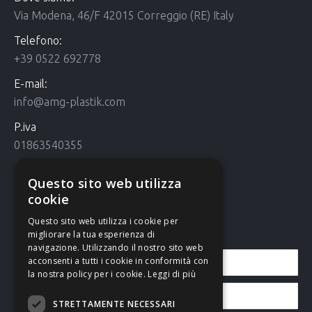
Via Modena, 46/F 42015 Correggio (RE) Italy
Telefono:
+39 0522 692778
E-mail:
info@amg-plastik.com
P.iva
01863540355
Cookie Policy
Questo sito web utilizza
Cookie policy
cookie
Questo sito web utilizza i cookie per
Contattaci
migliorare la tua esperienza di
navigazione. Utilizzando il nostro sito web
acconsenti a tutti i cookie in conformità con
la nostra policy per i cookie.
Leggi di più
STRETTAMENTE NECESSARI