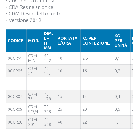
• CRC Resina cationica
• CRA Resina anionica
• CRM Resina letto misto
• Versione 2019
DIM.
KG
L –
PORTATA
KG PER
CODICE
MOD.
PER
H
L/ORA
CONFEZIONE
UNITÁ
MM
CRM
50 –
0CCRMI
10
2,5
0,1
MINI
122
CRM
70 –
0CCR05
10
16
0,2
5″
127
CRM
70 –
0CCR07
15
13
0,4
7″
178
CRM
70 –
0CCR09
25
20
0,6
9″3/4
248
CRM
70 –
0CCR20
40
22
1,1
20″
508