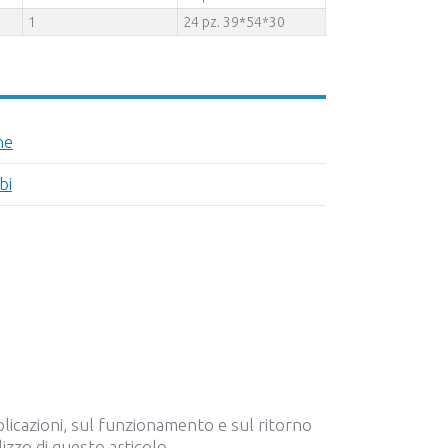
1
24 pz. 39*54*30
ne
bi
plicazioni, sul funzionamento e sul ritorno
ilizzo di questo articolo.