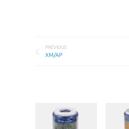
Project
PREVIOUS
navigation
Previous
XM/AP
project: