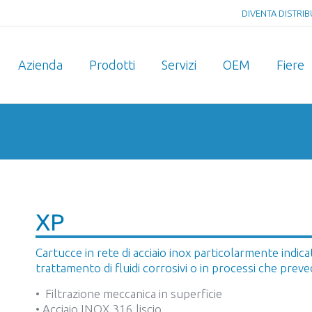
DIVENTA DISTRI
Azienda
Prodotti
Servizi
OEM
Fiere
You are here:
XP
Cartucce in rete di acciaio inox particolarmente indica
trattamento di fluidi corrosivi o in processi che pre
• Filtrazione meccanica in superficie
• Acciaio INOX 316 liscio