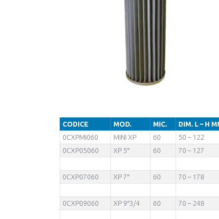
CODICE
MOD.
MIC.
DIM. L – H 
0CXPMI060
MINI XP
60
50 – 122
0CXP05060
XP 5″
60
70 – 127
0CXP07060
XP 7″
60
70 – 178
0CXP09060
XP 9″3/4
60
70 – 248