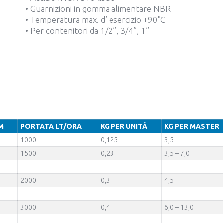
• Guarnizioni in gomma alimentare NBR
• Temperatura max. d’ esercizio +90°C
• Per contenitori da 1/2”, 3/4”, 1”
MM
PORTATA LT/ORA
KG PER UNITÁ
KG PER MASTER
1000
0,125
3,5
1500
0,23
3,5 – 7,0
2000
0,3
4,5
3000
0,4
6,0 – 13,0