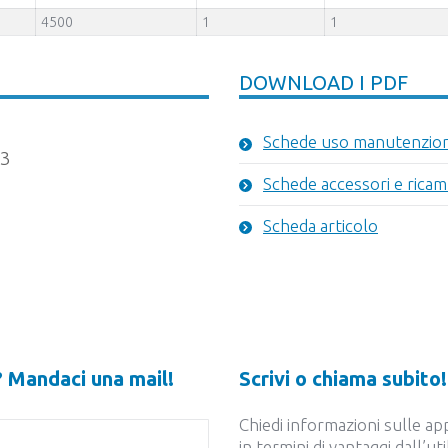
4500
1
1
DOWNLOAD I PDF
Schede uso manutenzio
33
Schede accessori e ricam
Scheda articolo
? Mandaci una mail!
Scrivi o chiama subito!
Chiedi informazioni sulle ap
in termini di vantaggi dall’ut