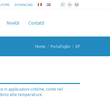
Google+
Linkedin
YouTube
BUTORE
DOWNLOAD
Novità
Contatti
Home
Portafoglio
XP
te in applicazioni critiche, come nel
vedono alte temperature.