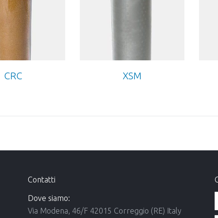
CRC
XSM
Contatti
C
Dove siamo:
Via Modena, 46/F 42015 Correggio (RE) Italy