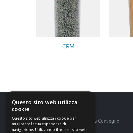
CRM
Questo sito web utilizza
cookie
Ultime News
Questo sito web utilizza i cookie per
AMG 42′ Mostra Convegno
migliorare la tua esperienza di
Expocomfort
navigazione. Utilizzando il nostro sito web