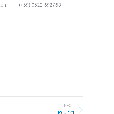
.com
(+39) 0522 692768
NEXT
P602.ci