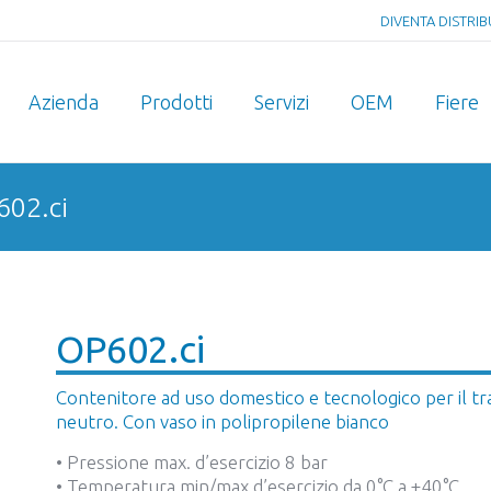
DIVENTA DISTRI
Azienda
Prodotti
Servizi
OEM
Fiere
602.ci
You are here:
OP602.ci
Contenitore ad uso domestico e tecnologico per il tr
neutro. Con vaso in polipropilene bianco
• Pressione max. d’esercizio 8 bar
• Temperatura min/max d’esercizio da 0°C a +40°C