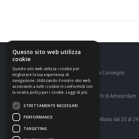
Questo sito web utilizza
cookie
Ultime News
Questo sito web utilizza i cookie per
AMG 42′ Mostra Convegno
migliorare la tua esperienza di
navigazione. Utilizzando il nostro sito web
Expocomfort
acconsenti a tutti i cookie in conformità con
la nostra policy per i cookie.
Leggi di più
AMG all’Aquatech di Amsterdam
STRETTAMENTE NECESSARI
PERFORMANCE
Fiera HOST di Milano dal 20 al 24
ottobre 2017
TARGETING