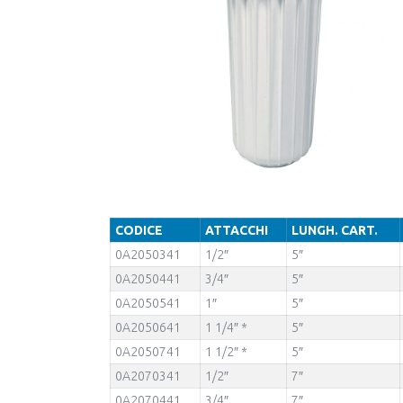
CODICE
ATTACCHI
LUNGH. CART.
0A2050341
1/2″
5″
0A2050441
3/4″
5″
0A2050541
1″
5″
0A2050641
1 1/4″ *
5″
0A2050741
1 1/2″ *
5″
0A2070341
1/2″
7″
0A2070441
3/4″
7″