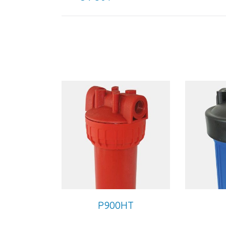
project:
P900HT