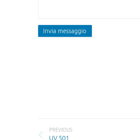
Invia messaggio
Project
PREVIOUS
navigation
Previous
UV 501