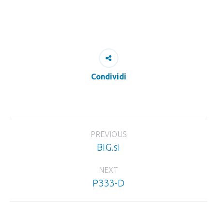
Condividi
Project
PREVIOUS
navigation
BIG.si
Previous
project:
NEXT
P333-D
Next
project: