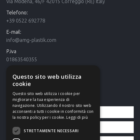
Via Modena, 46/F 42015 Correggio (RE) Italy
Telefono:
+39 0522 692778
E-mail:
info@amg-plastik.com
P.iva
01863540355
Cookie Policy
Questo sito web utilizza
Cookie policy
cookie
Questo sito web utilizza i cookie per
Contattaci
migliorare la tua esperienza di
navigazione. Utilizzando il nostro sito web
acconsenti a tutti i cookie in conformità con
la nostra policy per i cookie.
Leggi di più
STRETTAMENTE NECESSARI