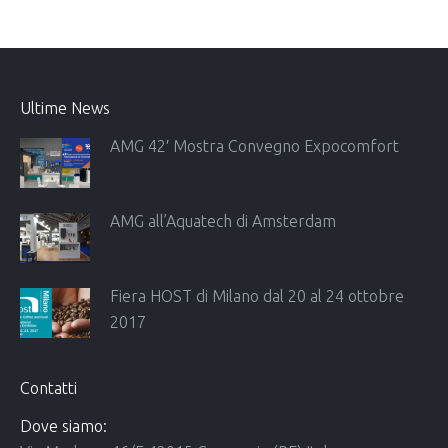
Ultime News
AMG 42′ Mostra Convegno Expocomfort
AMG all’Aquatech di Amsterdam
Fiera HOST di Milano dal 20 al 24 ottobre
2017
Contatti
Dove siamo: