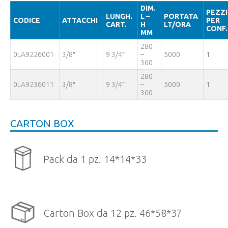
DIM.
PEZZI
LUNGH.
L –
PORTATA
CODICE
ATTACCHI
PER
CART.
H
LT/ORA
CONF.
MM
280
0LA9226001
3/8″
9 3/4″
–
5000
1
360
280
0LA9236011
3/8″
9 3/4″
–
5000
1
360
CARTON BOX
Pack da 1 pz. 14*14*33
Carton Box da 12 pz. 46*58*37