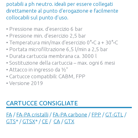
potabili a ph neutro. ideali per essere collegati
direttamente al punto d’erogazione e facilmente
collocabili sul punto d’uso.
• Pressione max. d’esercizio 6 bar
• Pressione min. d’esercizio 2,5 bar
• Temperatura min/max d’esercizio 0°◦C a + 30°◦C
• Portata microfiltrazione 6,5 l/min a 2,5 bar
• Durata cartuccia membrana ca. 3000 l
• Sostituzione della cartuccia – max. ogni 6 mesi
• Attacco in ingresso da ½”
• Cartucce compatibili: CABM, FPP
• Versione 2019
CARTUCCE CONSIGLIATE
FA
/
FA-PA cristalli
/
FA-PA carbone
/
FPP
/
GT-GTL
/
GTS
* /
GTSX
* /
CE
/
CA
/
GTX