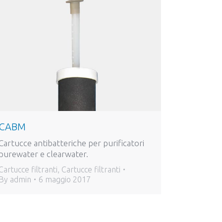
CABM
Cartucce antibatteriche per purificatori
purewater e clearwater.
Cartucce filtranti
,
Cartucce filtranti
By
admin
6 maggio 2017