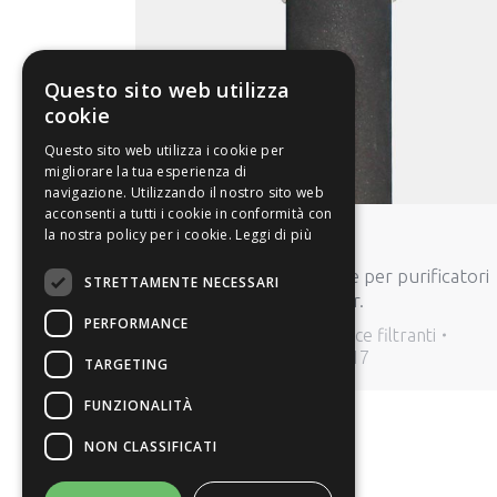
Questo sito web utilizza
cookie
Questo sito web utilizza i cookie per
migliorare la tua esperienza di
navigazione. Utilizzando il nostro sito web
acconsenti a tutti i cookie in conformità con
la nostra policy per i cookie.
Leggi di più
CAB
Cartucce antibatteriche per purificatori
STRETTAMENTE NECESSARI
purewater e clearwater.
PERFORMANCE
Cartucce filtranti
,
Cartucce filtranti
By
admin
6 maggio 2017
TARGETING
FUNZIONALITÀ
NON CLASSIFICATI