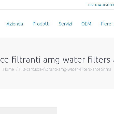
DIVENTA DISTRI
Azienda
Prodotti
Servizi
OEM
Fiere
ce-filtranti-amg-water-filter
Home
FIB-cartucce-filtranti-amg-water-filters-anteprima