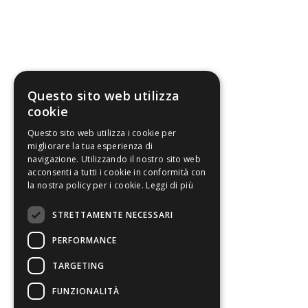
Questo sito web utilizza
cookie
Questo sito web utilizza i cookie per
migliorare la tua esperienza di
navigazione. Utilizzando il nostro sito web
acconsenti a tutti i cookie in conformità con
la nostra policy per i cookie.
Leggi di più
STRETTAMENTE NECESSARI
PERFORMANCE
TARGETING
FUNZIONALITÀ