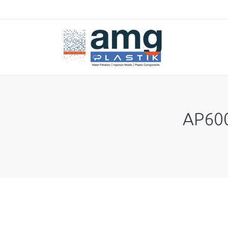
AP600
You are here: