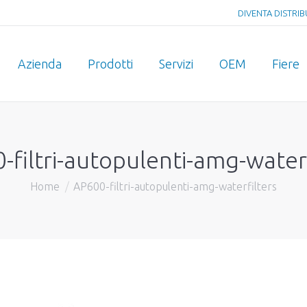
DIVENTA DISTRI
Azienda
Prodotti
Servizi
OEM
Fiere
-filtri-autopulenti-amg-waterf
Home
AP600-filtri-autopulenti-amg-waterfilters