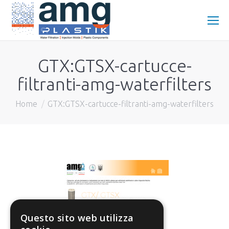
GTX:GTSX-cartucce-
filtranti-amg-waterfilters
You are here:
Home
GTX:GTSX-cartucce-filtranti-amg-waterfilters
Questo sito web utilizza