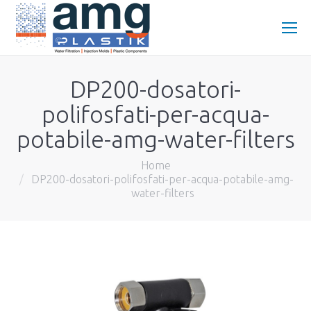
DP200-dosatori-
polifosfati-per-acqua-
potabile-amg-water-filters
You are here:
Home
DP200-dosatori-polifosfati-per-acqua-potabile-amg-
water-filters