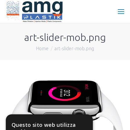
art-slider-mob.png
You are here:
Home
art-slider-mob.png
Questo sito web utilizza