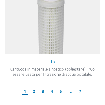
TS
Cartuccia in materiale sintetico (poliestere). Può
essere usata per filtrazione di acqua potabile.
1
2
3
4
5
…
7